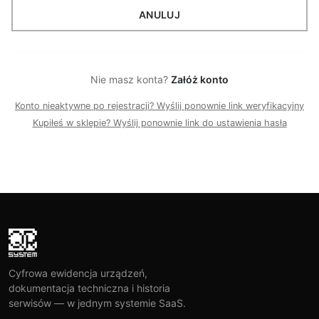
ANULUJ
Nie masz konta?
Załóż konto
Konto nieaktywne po rejestracji? Wyślij ponownie link weryfikacyjny
Kupiłeś w sklepie? Wyślij ponownie link do ustawienia hasła
Cyfrowa ewidencja urządzeń,
dokumentacja techniczna i historia
serwisów — w jednym systemie SaaS.