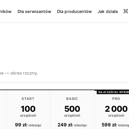
wników
Dla serwisantów
Dla producentów
Jak działa
w
ne — okres roczny.
NAJCZĘŚCIEJ WYBI
START
BASIC
PRO
100
500
2 000
urządzeń
urządzeń
urządzeń
99 zł
249 zł
599 zł
/ miesiąc
/ miesiąc
/ miesi