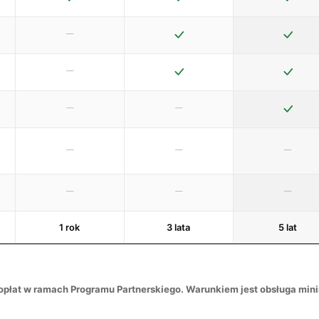
1 rok
3 lata
5 lat
opłat w ramach Programu Partnerskiego. Warunkiem jest obsługa min