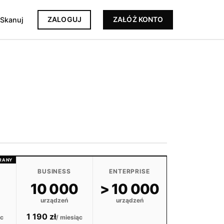
ZALOGUJ
ZAŁÓŻ KONTO
Skanuj
ERANY
BUSINESS
ENTERPRISE
10 000
> 10 000
urządzeń
urządzeń
1 190 zł
ąc
/ miesiąc